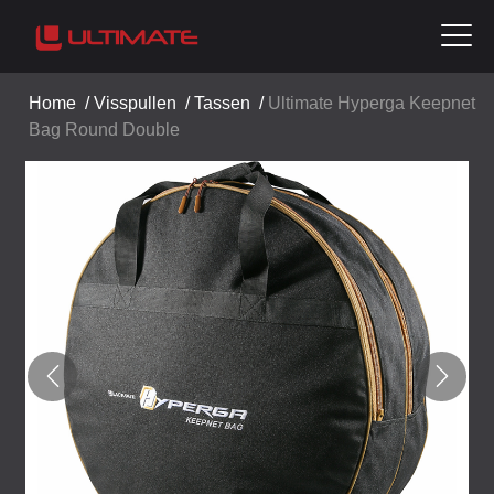
Home
/
Visspullen
/
Tassen
/
Ultimate Hyperga Keepnet
Bag Round Double