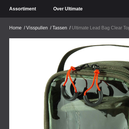
Assortiment
Over Ultimate
Home
/
Visspullen
/
Tassen
/
Ultimate Lead Bag Clear To