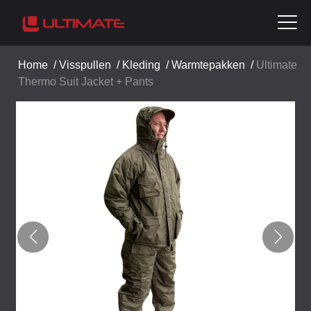
Home
/
Visspullen
/
Kleding
/
Warmtepakken
/
Ultimate
Thermo Suit Jacket + Pants