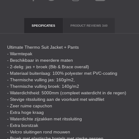
SPECIFICATIES
PRODUCT REVIEWS
340
Ultimate Thermo Suit Jacket + Pants
- Warmtepak
- Beschikbaar in meerdere maten
- 2-delig: jas + broek (Bib & Brace overall)
- Materiaal buitenlaag: 100% polyester met
PVC
-coating
- Thermische vulling jas: 160g/m2,
- Thermische vulling broek: 140g/m2
- Waterdichtheid: 5000mm (compleet waterdicht in de regen)
- Stevige ritssluiting aan de voorkant met windfilet
- Zeer ruime capuchon
- Extra hoge kraag
- Waterdichte zijzakken met ritssluiting
- Extra borstzak
- Velcro sluitingen rond mouwen
- Broek met elastische bretels met sterke gespen