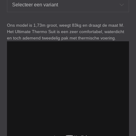
Selecteer een variant
Ons model is 1,73m groot, weegt 83kg en draagt de maat M.
Het Ultimate Thermo Suit is een zeer comfortabel, waterdicht
en toch ademend tweedelig pak met thermische voering.