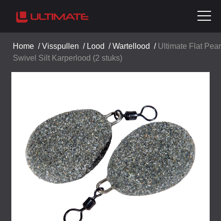
Home
/
Visspullen
/
Lood
/
Wartellood
/
Ultimate Flat Pear
Swivel Silt Karperlood (2 stuks)