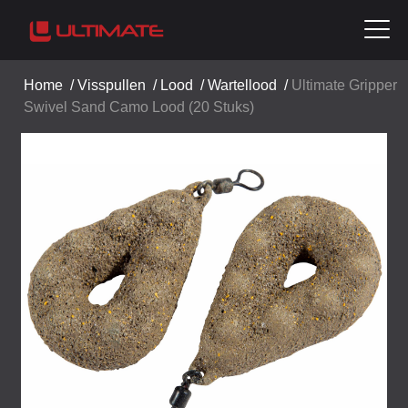
Home
/
Visspullen
/
Lood
/
Wartellood
/
Ultimate Gripper
Swivel Sand Camo Lood (20 Stuks)