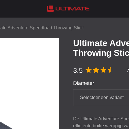
mate Adventure Speedload Throwing Stick
Ultimate Adv
Throwing Sti
3.5
Diameter
Selecteer een variant
De Ultimate Adventure Spee
efficiënte boilie werppijp