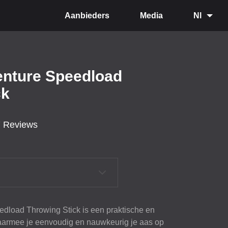
Aanbieders
Media
Nl
enture Speedload
ck
7 Reviews
dload Throwing Stick is een praktische en
 waarmee je eenvoudig en nauwkeurig je aas op