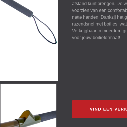
afstand kunt brengen. De w
voorzien van een comforta
natte handen. Dankzij het 
razendsnel met boilies, wat
Verkrijgbaar in meerdere gr
voor jouw boilieformaat!
VIND EEN VER