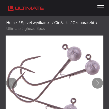
Home
/
Sprzet wędkarski
/
Ciężarki
/
Czeburaszki
/
Ultimate Jighead 3pcs