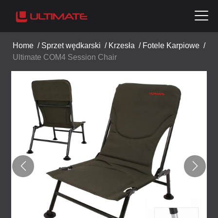
Home
/
Sprzet wędkarski
/
Krzesła
/
Fotele Karpiowe
/
Ultimate COM4 Session Chair