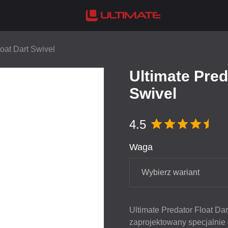
loat Dart Swivel
Ultimate Pred
Swivel
4.5
Waga
Wybierz wariant
Ultimate Predator Float Da
zaprojektowany specjalnie