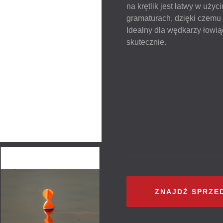
na krętlik jest łatwy w użyc
gramaturach, dzięki czemu 
Idealny dla wędkarzy łowiąc
skutecznie.
ZNAJDŹ SPRZE