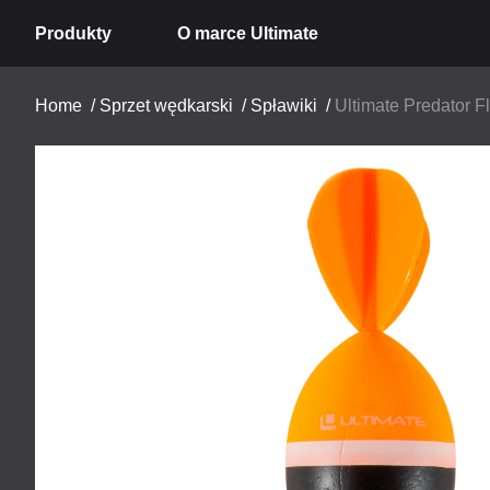
Produkty
O marce Ultimate
Home
/
Sprzet wędkarski
/
Spławiki
/
Ultimate Predator F