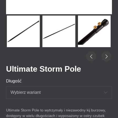
Ultimate Storm Pole
Długość
Wybierz wariant
Ultimate Storm Pole to wytrzymały i niezawodny kij burzowy,
dostępny w wielu długościach i wyposażony w ostry czubek