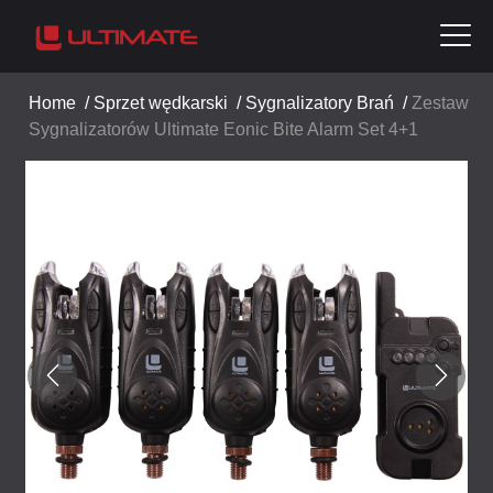
Home
/
Sprzet wędkarski
/
Sygnalizatory Brań
/
Zestaw
Sygnalizatorów Ultimate Eonic Bite Alarm Set 4+1