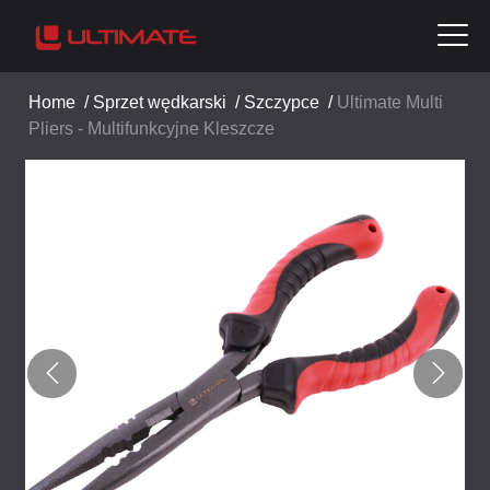
Home
/
Sprzet wędkarski
/
Szczypce
/
Ultimate Multi
Pliers - Multifunkcyjne Kleszcze