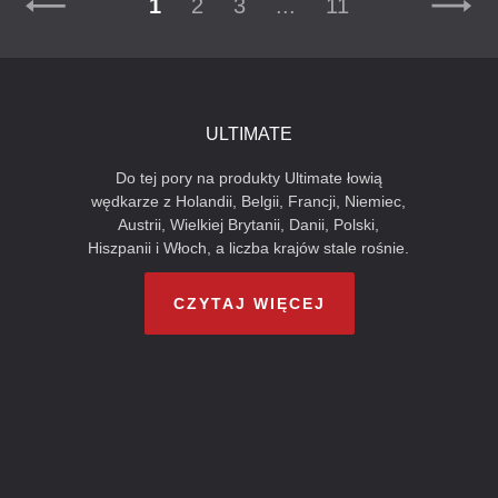
1
2
3
...
11
ULTIMATE
Do tej pory na produkty Ultimate łowią
wędkarze z Holandii, Belgii, Francji, Niemiec,
Austrii, Wielkiej Brytanii, Danii, Polski,
Hiszpanii i Włoch, a liczba krajów stale rośnie.
CZYTAJ WIĘCEJ