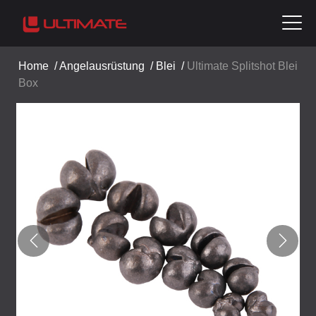
Home
/
Angelausrüstung
/
Blei
/
Ultimate Splitshot Blei
Box