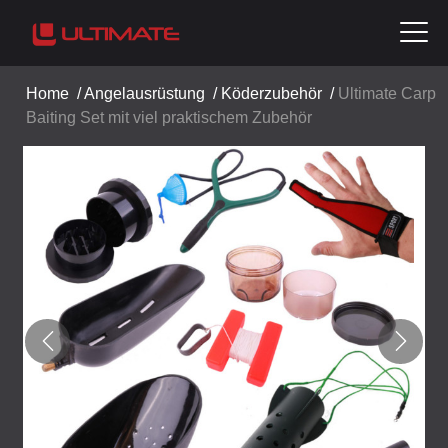
Home
/
Angelausrüstung
/
Köderzubehör
/
Ultimate Carp
Baiting Set mit viel praktischem Zubehör