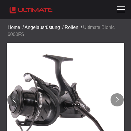
Home
/
Angelausrüstung
/
Rollen
/
Ultimate Bionic
6000FS