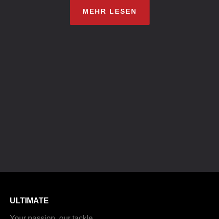
MEHR LESEN
ULTIMATE
Your passion, our tackle