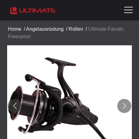
Home
/
Angelausrüstung
/
Rollen
/
Ultimate Fanatic
Freespool