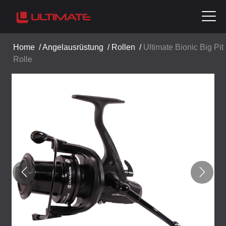
Home
/
Angelausrüstung
/
Rollen
/
Ultimate Bionic Big Pit
Rolle