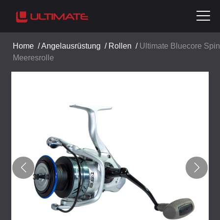
Home
/
Angelausrüstung
/
Rollen
/
Ultimate Bluecore Spin
Meeresrolle