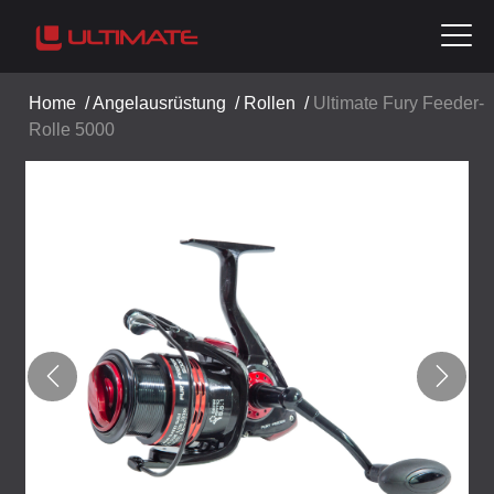
Home
/
Angelausrüstung
/
Rollen
/
Ultimate Fury Feeder-
Rolle 5000