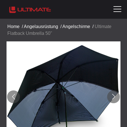
Home
/
Angelausrüstung
/
Angelschirme
/
Ultimate
Flatback Umbrella 50"