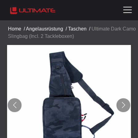
Home
/
Angelausrüstung
/
Taschen
/
Ultimate Dark Camo
Slingbag (Incl. 2 Tackleboxen)