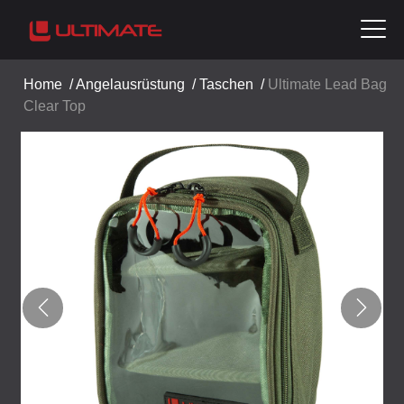
Home
/
Angelausrüstung
/
Taschen
/
Ultimate Lead Bag
Clear Top