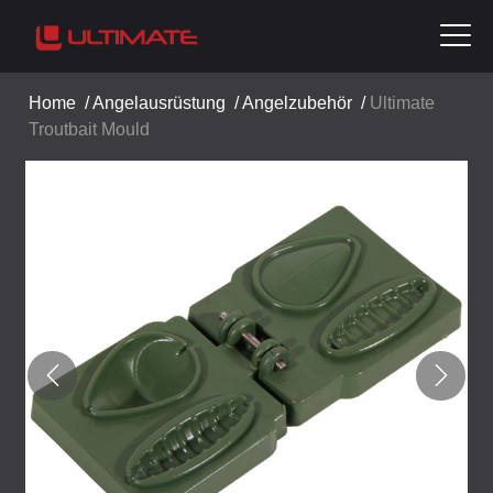
Home
/
Angelausrüstung
/
Angelzubehör
/
Ultimate
Troutbait Mould