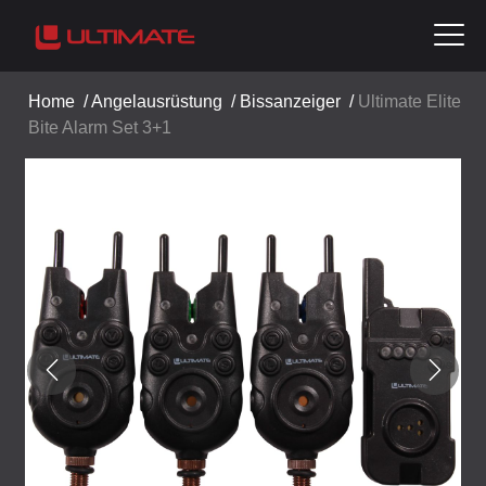
Home
/
Angelausrüstung
/
Bissanzeiger
/
Ultimate Elite
Bite Alarm Set 3+1