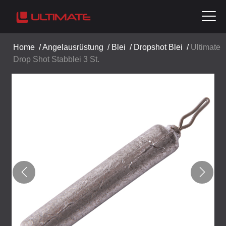
Home
/
Angelausrüstung
/
Blei
/
Dropshot Blei
/
Ultimate
Drop Shot Stabblei 3 St.