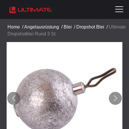
Home
/
Angelausrüstung
/
Blei
/
Dropshot Blei
/
Ultimate
Dropshotblei Rund 3 St.