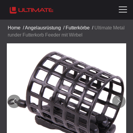
Home
/
Angelausrüstung
/
Futterkörbe
/
Ultimate Metal
runder Futterkorb Feeder mit Wirbel