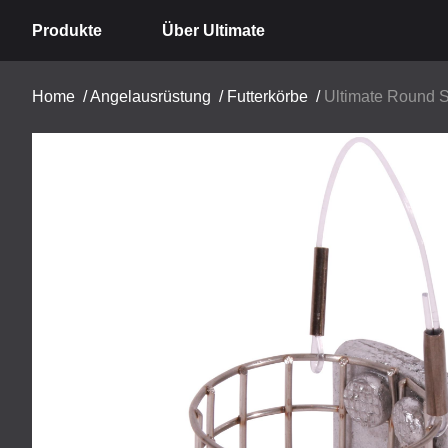
Produkte
Über Ultimate
Home
/
Angelausrüstung
/
Futterkörbe
/
Ultimate Round S