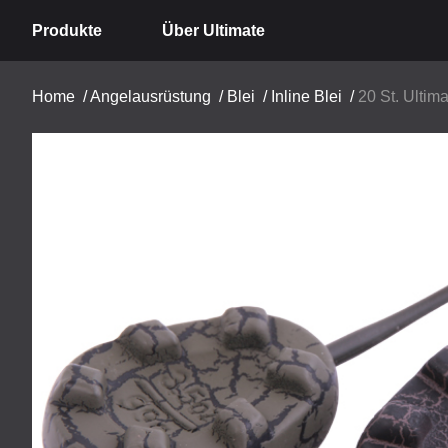
Produkte
Über Ultimate
Home
/
Angelausrüstung
/
Blei
/
Inline Blei
/
20 St. Ultim