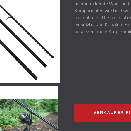
beeindruckende Wurf- und D
Komponenten wie hochwert
Rollenhalter. Die Rute ist e
einsetzbar auf Kanälen, S
ausgezeichnete Karpfenrute
VERKÄUFER F