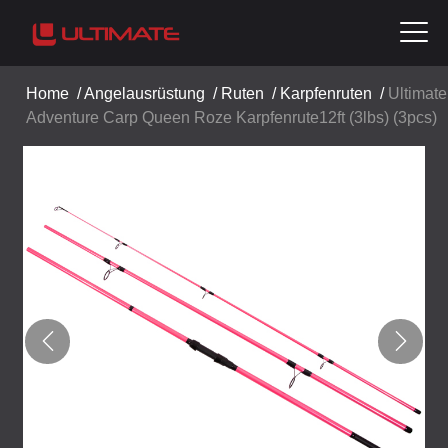
Home
/
Angelausrüstung
/
Ruten
/
Karpfenruten
/
Ultimate
Adventure Carp Queen Roze Karpfenrute12ft (3lbs) (3pcs)