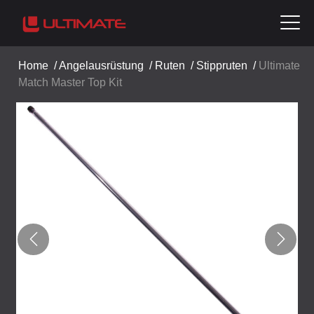
Home
/
Angelausrüstung
/
Ruten
/
Stippruten
/
Ultimate
Match Master Top Kit