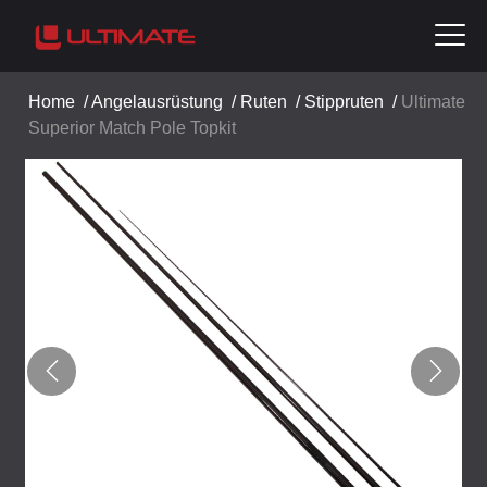
Home
/
Angelausrüstung
/
Ruten
/
Stippruten
/
Ultimate
Superior Match Pole Topkit