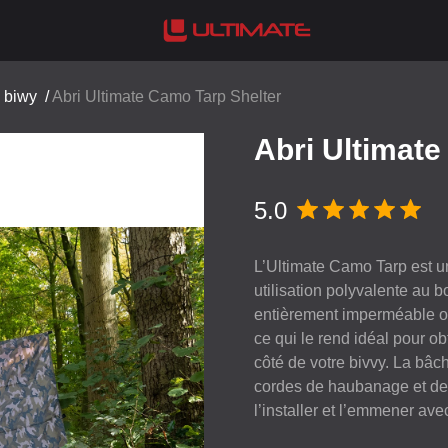
 biwy
/
Abri Ultimate Camo Tarp Shelter
Abri Ultimate
5.0
L’Ultimate Camo Tarp est 
utilisation polyvalente au 
entièrement imperméable offr
ce qui le rend idéal pour 
côté de votre bivvy. La bâc
cordes de haubanage et des
l’installer et l’emmener ave