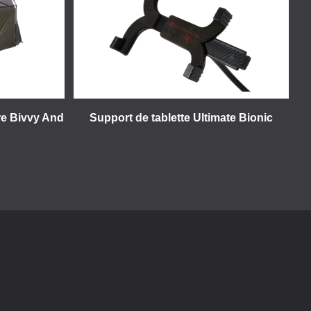
re Bivvy And
Support de tablette Ultimate Bionic
n