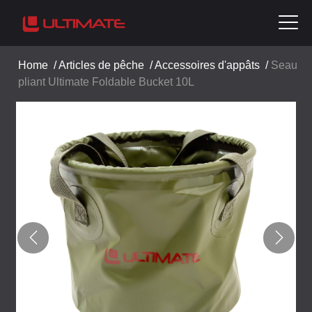
Home
/
Articles de pêche
/
Accessoires d'appâts
/
Seau
pliant Ultimate Foldable Bucket 10L