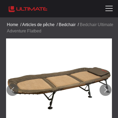
Home
/
Articles de pêche
/
Bedchair
/
Bedchair Ultimate
Adventure Flatbed