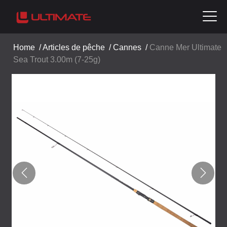
Home
/
Articles de pêche
/
Cannes
/
Canne Mer Ultimate
Sea Trout 3.00m (7-25g)