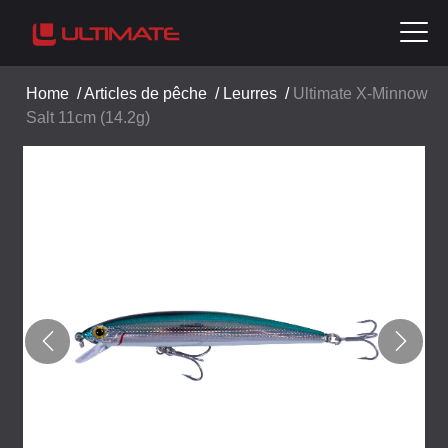
Home
/
Articles de pêche
/
Leurres
/
Ultimate X-Minnow
Salt 11cm (14.2g)