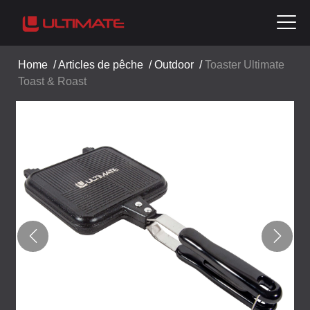
Home
/
Articles de pêche
/
Outdoor
/
Toaster Ultimate
Toast & Roast