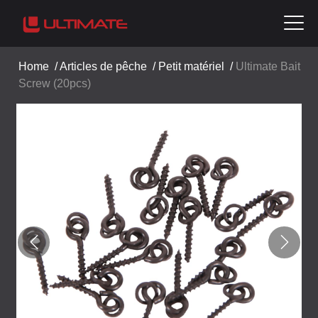
Home
/
Articles de pêche
/
Petit matériel
/
Ultimate Bait
Screw (20pcs)