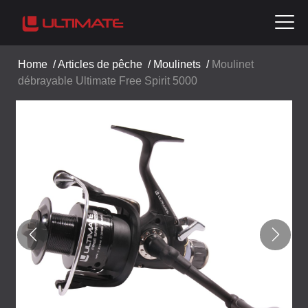
Home
/
Articles de pêche
/
Moulinets
/
Moulinet
débrayable Ultimate Free Spirit 5000