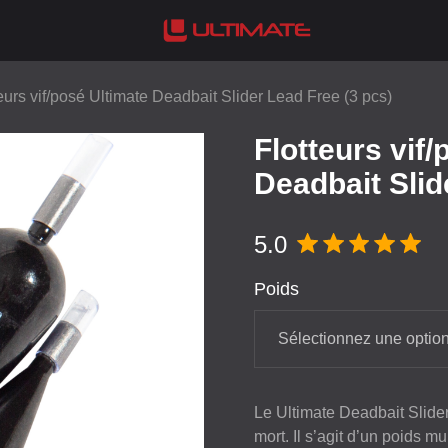
eurs vif/posé Ultimate Deadbait Slider Lead Free (3 pcs)
Flotteurs vif
Deadbait Slid
5.0
Poids
Sélectionnez une optio
Le Ultimate Deadbait Slider
mort. Il s’agit d’un poids m