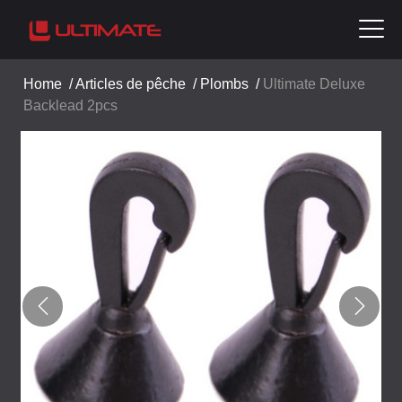
Home
/
Articles de pêche
/
Plombs
/
Ultimate Deluxe
Backlead 2pcs