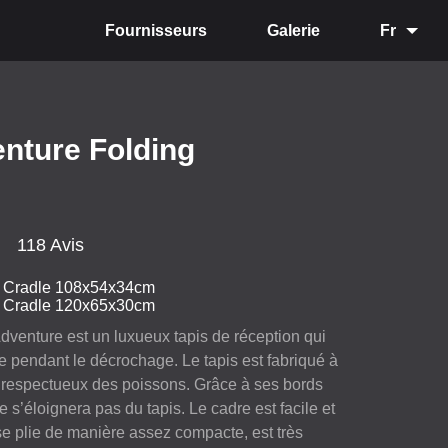
Fournisseurs
Galerie
Fr
enture Folding
118 Avis
g Cradle 108x54x34cm
g Cradle 120x65x30cm
Adventure est un luxueux tapis de réception qui
le pendant le décrochage. Le tapis est fabriqué à
et respectueux des poissons. Grâce à ses bords
ne s’éloignera pas du tapis. Le cadre est facile et
 se plie de manière assez compacte, est très