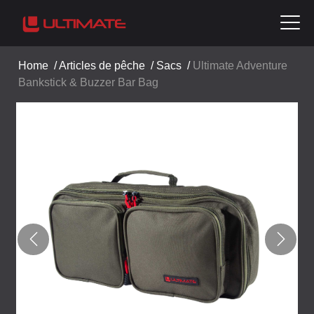
Home
/
Articles de pêche
/
Sacs
/
Ultimate Adventure
Bankstick & Buzzer Bar Bag