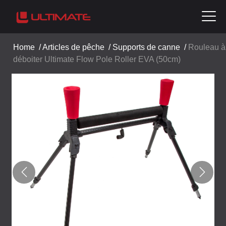
Home
/
Articles de pêche
/
Supports de canne
/
Rouleau à
déboiter Ultimate Flow Pole Roller EVA (50cm)