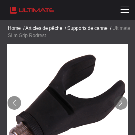
Home
/
Articles de pêche
/
Supports de canne
/
Ultimate
Slim Grip Rodrest