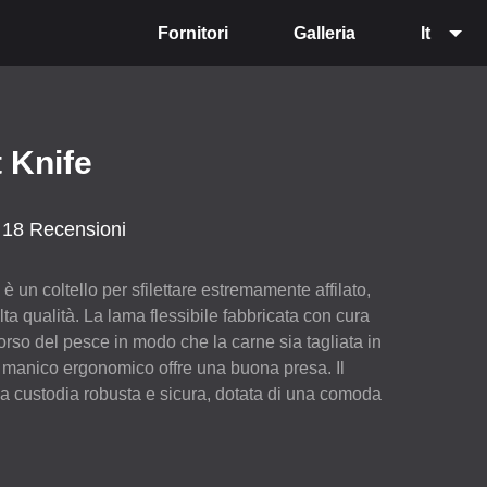
Fornitori
Galleria
It
t Knife
18 Recensioni
è un coltello per sfilettare estremamente affilato,
lta qualità. La lama flessibile fabbricata con cura
orso del pesce in modo che la carne sia tagliata in
Il manico ergonomico offre una buona presa. Il
una custodia robusta e sicura, dotata di una comoda