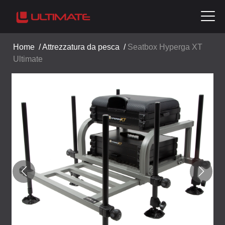
Home
/
Attrezzatura da pesca
/
Seatbox Hyperga XT
Ultimate